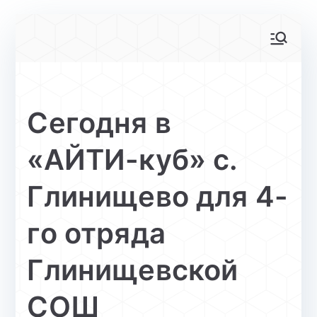
Перейти
к
АйТи-куб
Центр цифрового образования
содержимому
Глинищево
Сегодня в
«АЙТИ-куб» с.
Глинищево для 4-
го отряда
Глинищевской
СОШ