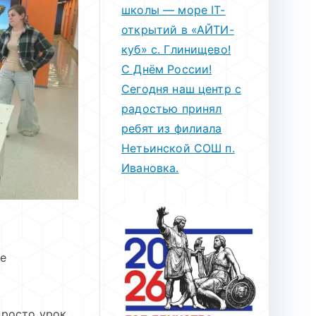
школы — море IT-
открытий в «АЙТИ-
куб» с. Глинищево!
С Днём России!
Сегодня наш центр с
радостью принял
ребят из филиала
Нетьинской СОШ п.
Ивановка.
ое
росто урок,