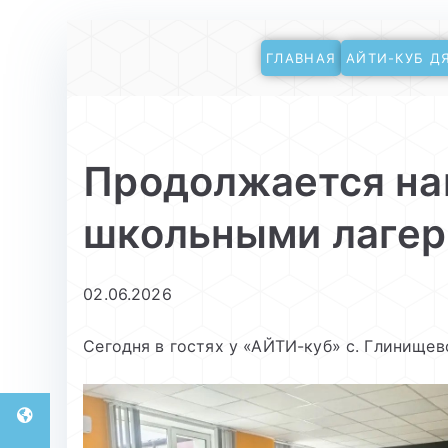
Перейти
ГЛАВНАЯ
АЙТИ-КУБ Д
к
АйТи-куб Глинищ
Центр цифрового образования
содержимому
Продолжается на
школьными лагер
02.06.2026
Сегодня в гостях у «АЙТИ-куб» с. Глинищ