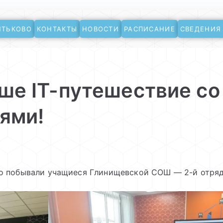
ЯТЬКОВО
КОНТАКТЫ
НОВОСТИ
РАСПИСАНИЕ
СВЕДЕНИЯ
ево
ше IT-путешествие со
ями!
ево побывали учащиеся Глинищевской СОШ — 2-й отряд