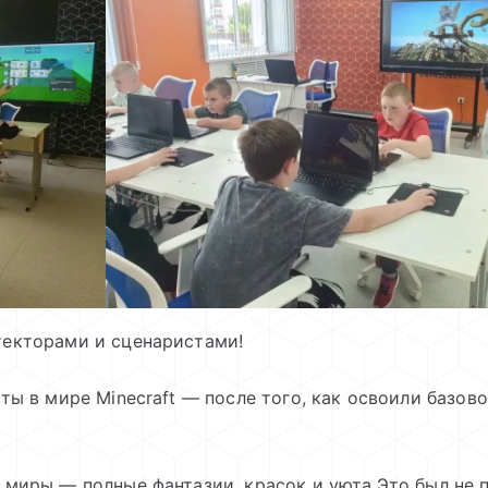
екторами и сценаристами!
ы в мире Minecraft — после того, как освоили базов
миры — полные фантазии, красок и уюта.Это был не п