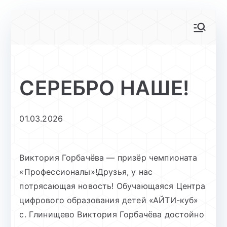
Перейти
к
АйТи-куб
Центр цифрового образования
содержимому
Глинищево
СЕРЕБРО НАШЕ!
01.03.2026
Виктория Горбачёва — призёр чемпионата
«Профессионалы»!Друзья, у нас
потрясающая новость! Обучающаяся Центра
цифрового образования детей «АЙТИ-куб»
с. Глинищево Виктория Горбачёва достойно