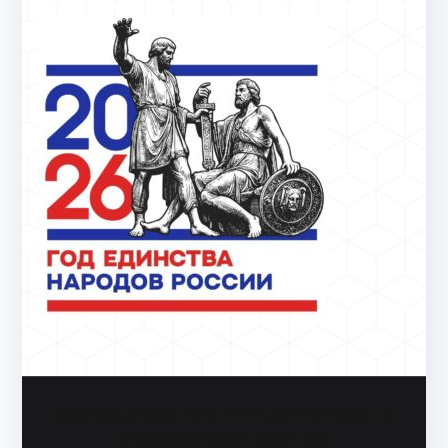
Copyright & copy; 2026
АйТи-куб Глинищево
. На
платформе
Zakra
и
WordPress
.