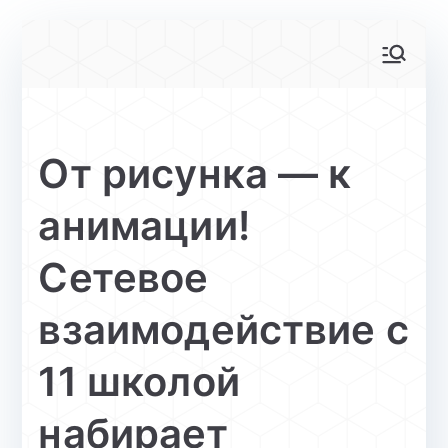
Перейти
к
АйТи-куб
Центр цифрового образования
содержимому
Глинищево
От рисунка — к
анимации!
Сетевое
взаимодействие с
11 школой
набирает