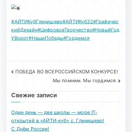
#АЙТИКубГлинищево
#АЙТИКуб32
#Графичес
кийДизайн
#ЦифровоеТворчество
#НовыйГод
УВорот
#НашиПобеды
#Гордимся
Навигация
ПОБЕДА ВО ВСЕРОССИЙСКОМ КОНКУРСЕ!
Мы помним. Мы гордимся.
по
записям
Свежие записи
Один день — две школы — море IT-
открытий в «АЙТИ-куб» с. Глинищево!
С Днём России!