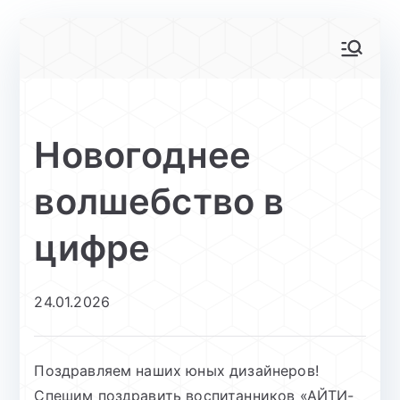
Перейти
к
АйТи-куб
Центр цифрового образования
содержимому
Глинищево
Новогоднее
волшебство в
цифре
24.01.2026
Поздравляем наших юных дизайнеров!
Спешим поздравить воспитанников «АЙТИ-