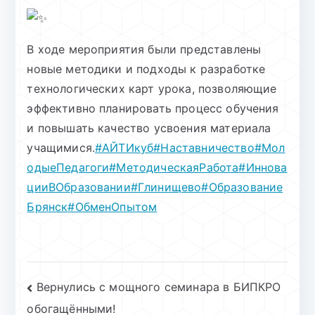
В ходе мероприятия были представлены
новые методики и подходы к разработке
технологических карт урока, позволяющие
эффективно планировать процесс обучения
и повышать качество усвоения материала
учащимися.
#АЙТИкуб
#Наставничество
#Мол
одыеПедагоги
#МетодическаяРабота
#Иннова
цииВОбразовании
#Глинищево
#Образование
Брянск
#ОбменОпытом
Навигация
Вернулись с мощного семинара в БИПКРО
обогащёнными!