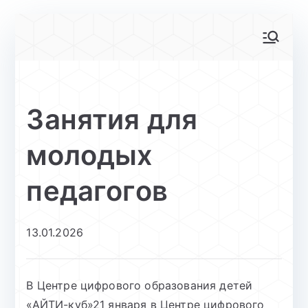
Перейти
к
АйТи-куб
Центр цифрового образования
содержимому
Глинищево
Занятия для
молодых
педагогов
13.01.2026
В Центре цифрового образования детей
«АЙТИ-куб»21 января в Центре цифрового