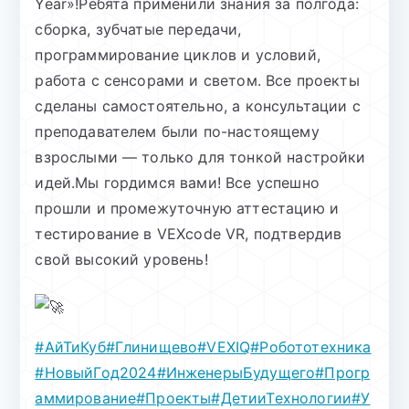
Year»!Ребята применили знания за полгода:
сборка, зубчатые передачи,
программирование циклов и условий,
работа с сенсорами и светом. Все проекты
сделаны самостоятельно, а консультации с
преподавателем были по-настоящему
взрослыми — только для тонкой настройки
идей.Мы гордимся вами! Все успешно
прошли и промежуточную аттестацию и
тестирование в VEXcode VR, подтвердив
свой высокий уровень!
#АйТиКуб
#Глинищево
#VEXIQ
#Робототехника
#НовыйГод2024
#ИнженерыБудущего
#Прогр
аммирование
#Проекты
#ДетииТехнологии
#У