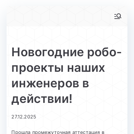
Перейти
к
АйТи-куб
Центр цифрового образования
содержимому
Глинищево
Новогодние робо-
проекты наших
инженеров в
действии!
27.12.2025
Прошла промежуточная аттестация в