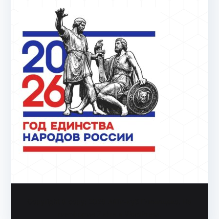
Copyright & copy; 2026
АйТи-куб Глинищево
. На
платформе
Zakra
и
WordPress
.