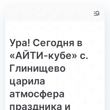
Перейти
к
АйТи-куб
Центр цифрового образования
содержимому
Глинищево
Ура! Сегодня в
«АЙТИ-кубе» с.
Глинищево
царила
атмосфера
праздника и