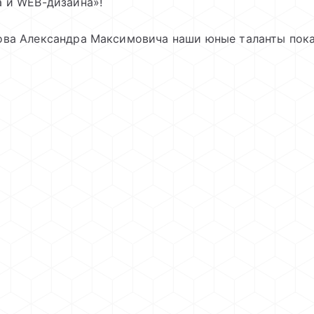
а и WEB-дизайна»!
ова Александра Максимовича наши юные таланты пок