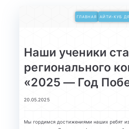
Перейти
ГЛАВНАЯ
АЙТИ-КУБ Д
к
АйТи-куб Глинищ
Центр цифрового образования
содержимому
Наши ученики ст
регионального ко
«2025 — Год Побе
20.05.2025
Мы гордимся достижениями наших ребят из