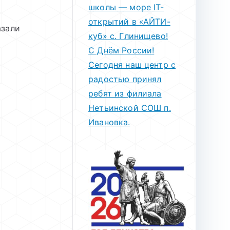
школы — море IT-
открытий в «АЙТИ-
азали
куб» с. Глинищево!
С Днём России!
Сегодня наш центр с
радостью принял
ребят из филиала
Нетьинской СОШ п.
Ивановка.