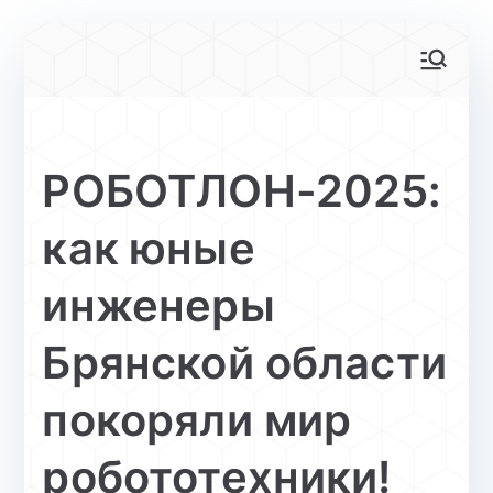
Перейти
к
АйТи-куб
Центр цифрового образования
содержимому
Глинищево
РОБОТЛОН-2025:
как юные
инженеры
Брянской области
покоряли мир
робототехники!