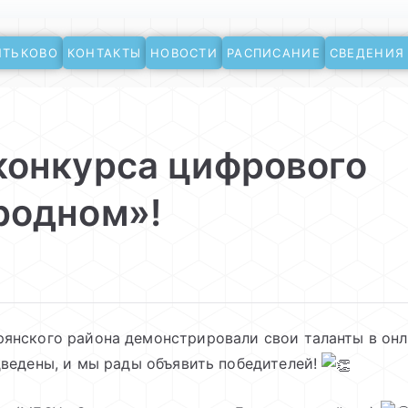
ЯТЬКОВО
КОНТАКТЫ
НОВОСТИ
РАСПИСАНИЕ
СВЕДЕНИЯ
ево
конкурса цифрового
родном»!
рянского района демонстрировали свои таланты в он
ведены, и мы рады объявить победителей!