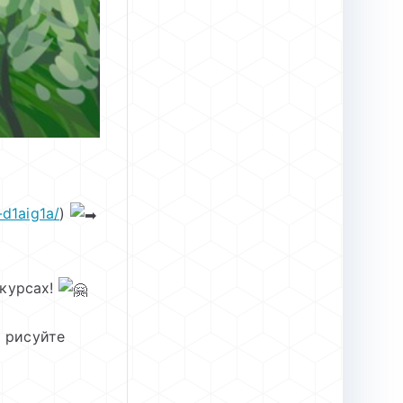
-d1aig1a/
)
нкурсах!
 рисуйте