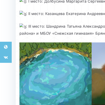
I место: Долбусина Маргарита Сергеев
II место: Казанцева Екатерина Андрее
III место: Шандрина Татьяна Александ
района» и МБОУ «Снежская гимназия» Брян