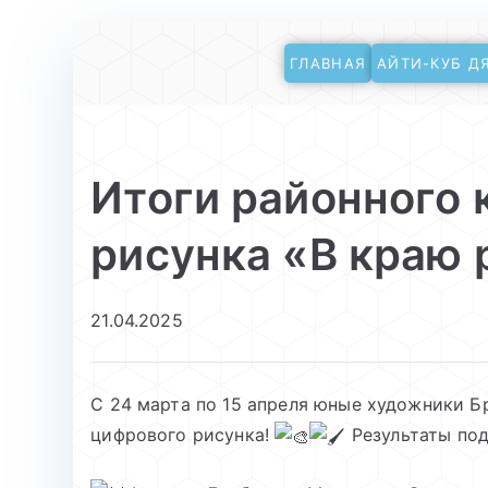
Перейти
ГЛАВНАЯ
АЙТИ-КУБ Д
к
АйТи-куб Глинищ
Центр цифрового образования
содержимому
Итоги районного 
рисунка «В краю 
21.04.2025
С 24 марта по 15 апреля юные художники Б
цифрового рисунка!
Результаты под