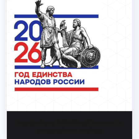
Copyright & copy; 2026
АйТи-куб Глинищево
. На
платформе
Zakra
и
WordPress
.