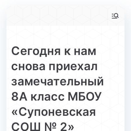
Перейти
к
АйТи-куб
Центр цифрового образования
содержимому
Глинищево
Сегодня к нам
снова приехал
замечательный
8А класс МБОУ
«Супоневская
СОШ № 2»