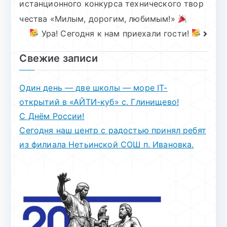
истанционного конкурса технического твор
по
чества «Милым, дорогим, любимым!»
записям
Ура! Сегодня к нам приехали гости!
Свежие записи
Один день — две школы — море IT-
открытий в «АЙТИ-куб» с. Глинищево!
С Днём России!
Сегодня наш центр с радостью принял ребят
из филиала Нетьинской СОШ п. Ивановка.