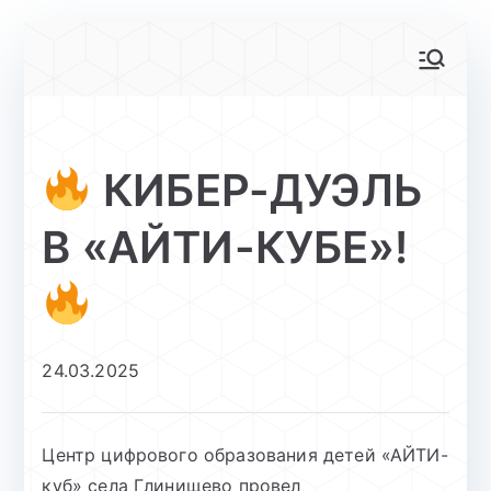
Перейти
к
АйТи-куб
Центр цифрового образования
содержимому
Глинищево
КИБЕР-ДУЭЛЬ
В «АЙТИ-КУБЕ»!
24.03.2025
Центр цифрового образования детей «АЙТИ-
куб» села Глинищево провел