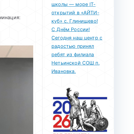
школы — море IT-
открытий в «АЙТИ-
минация:
куб» с. Глинищево!
С Днём России!
Сегодня наш центр с
радостью принял
ребят из филиала
Нетьинской СОШ п.
Ивановка.