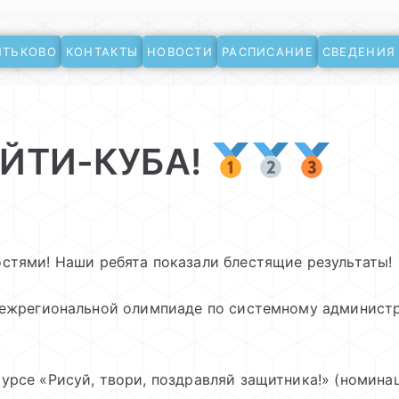
ЯТЬКОВО
КОНТАКТЫ
НОВОСТИ
РАСПИСАНИЕ
СВЕДЕНИЯ
ево
ЙТИ-КУБА!
стями! Наши ребята показали блестящие результаты!
Межрегиональной олимпиаде по системному админис
рсе «Рисуй, твори, поздравляй защитника!» (номина