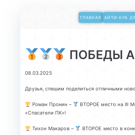
Перейти
ГЛАВНАЯ
АЙТИ-КУБ Д
к
АйТи-куб Глинищ
Центр цифрового образования
содержимому
ПОБЕДЫ А
08.03.2025
Друзья, спешим поделиться отличными ново
Роман Пронин –
ВТОРОЕ место на III 
«Спасатели ПК»!
Тихон Макаров –
ВТОРОЕ место в конку