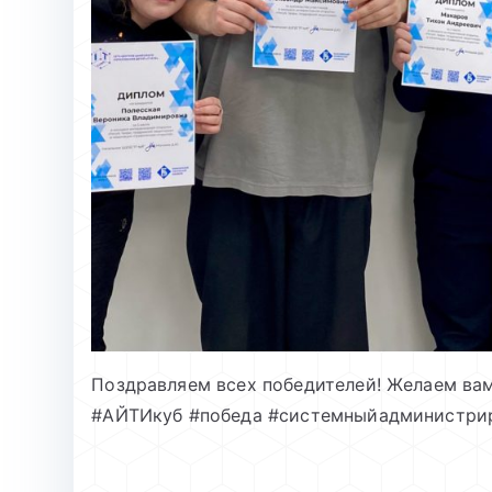
Поздравляем всех победителей! Желаем вам
#АЙТИкуб #победа #системныйадминистрир