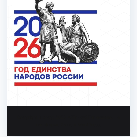
Copyright & copy; 2026
АйТи-куб Глинищево
. На
платформе
Zakra
и
WordPress
.