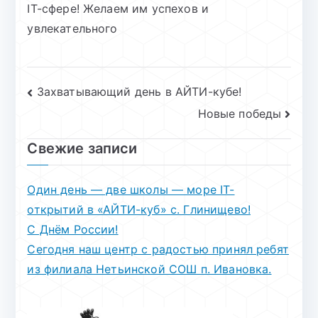
IT-сфере! Желаем им успехов и
увлекательного
Навигация
Захватывающий день в АЙТИ-кубе!
Новые победы
по
записям
Свежие записи
Один день — две школы — море IT-
открытий в «АЙТИ-куб» с. Глинищево!
С Днём России!
Сегодня наш центр с радостью принял ребят
из филиала Нетьинской СОШ п. Ивановка.