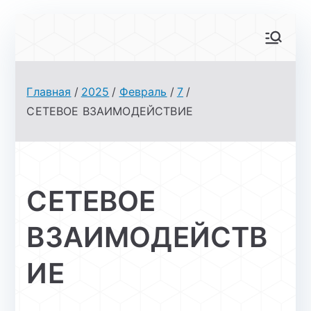
Перейти
к
АйТи-куб
Центр цифрового образования
содержимому
Глинищево
Главная
2025
Февраль
7
СЕТЕВОЕ ВЗАИМОДЕЙСТВИЕ
СЕТЕВОЕ
ВЗАИМОДЕЙСТВ
ИЕ