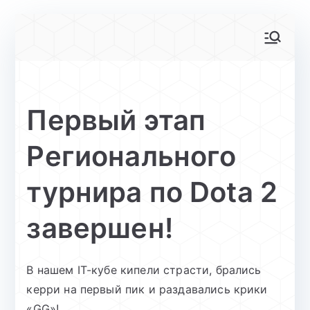
Перейти
к
АйТи-куб
Центр цифрового образования
содержимому
Глинищево
Первый этап
Регионального
турнира по Dota 2
завершен!
В нашем IT-кубе кипели страсти, брались
керри на первый пик и раздавались крики
«GG»!