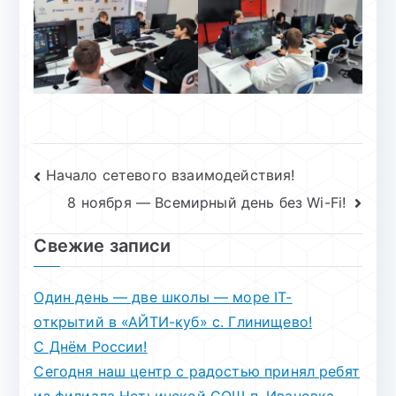
Навигация
Начало сетевого взаимодействия!
8 ноября — Всемирный день без Wi-Fi!
по
записям
Свежие записи
Один день — две школы — море IT-
открытий в «АЙТИ-куб» с. Глинищево!
С Днём России!
Сегодня наш центр с радостью принял ребят