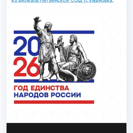
из филиала Нетьинской СОШ п. Ивановка.