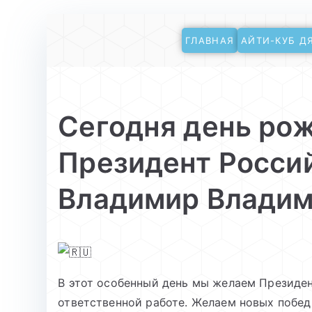
Перейти
ГЛАВНАЯ
АЙТИ-КУБ Д
к
АйТи-куб Глинищ
Центр цифрового образования
содержимому
Сегодня день ро
Президент Росси
Владимир Владим
В этот особенный день мы желаем Президен
ответственной работе. Желаем новых побед,