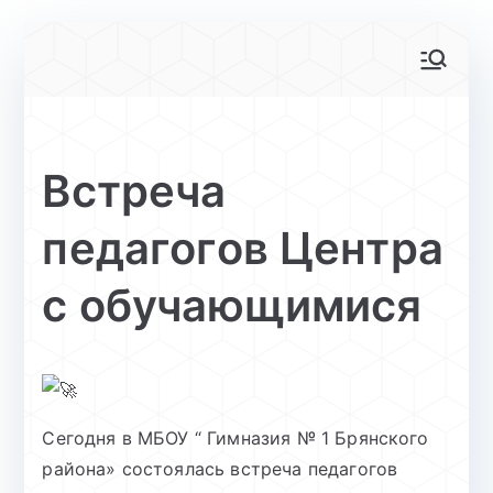
Перейти
к
АйТи-куб
Центр цифрового образования
содержимому
Глинищево
Встреча
педагогов Центра
с обучающимися
Сегодня в МБОУ “ Гимназия № 1 Брянского
района» состоялась встреча педагогов