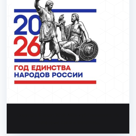
Copyright & copy; 2026
АйТи-куб Глинищево
. На
платформе
Zakra
и
WordPress
.