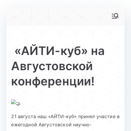
Перейти
к
АйТи-куб
Центр цифрового образования
содержимому
Глинищево
«АЙТИ-куб» на
Августовской
конференции!
21 августа наш «АЙТИ-куб» принял участие в
ежегодной Августовской научно-