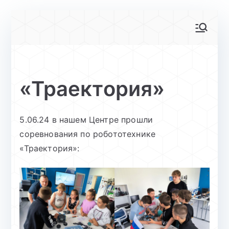
Перейти
к
АйТи-куб
Центр цифрового образования
содержимому
Глинищево
«Траектория»
5.06.24 в нашем Центре прошли
соревнования по робототехнике
«Траектория»: