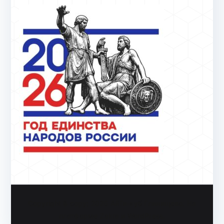
Copyright & copy; 2026
АйТи-куб Глинищево
. На
платформе
Zakra
и
WordPress
.