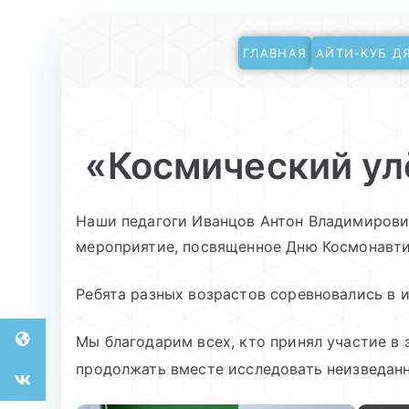
Перейти
ГЛАВНАЯ
АЙТИ-КУБ Д
к
АйТи-куб Глинищ
Центр цифрового образования
содержимому
«Космический ул
Наши педагоги Иванцов Антон Владимирови
мероприятие, посвященное Дню Космонавти
Ребята разных возрастов соревновались в 
Мы благодарим всех, кто принял участие в
продолжать вместе исследовать неизведан