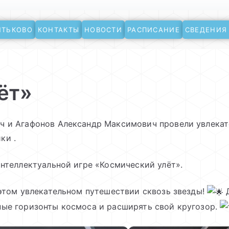
ЯТЬКОВО
КОНТАКТЫ
НОВОСТИ
РАСПИСАНИЕ
СВЕДЕНИЯ
ево
ёт»
ч и Агафонов Александр Максимович провели увлекат
ки .
интеллектуальной игре «Космический улёт».
 этом увлекательном путешествии сквозь звезды!
Д
ные горизонты космоса и расширять свой кругозор.