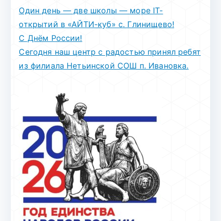
Один день — две школы — море IT-
открытий в «АЙТИ-куб» с. Глинищево!
С Днём России!
Сегодня наш центр с радостью принял ребят
из филиала Нетьинской СОШ п. Ивановка.