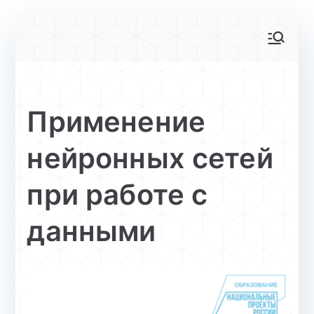
Перейти
к
АйТи-куб
Центр цифрового образования
содержимому
Глинищево
Применение
нейронных сетей
при работе с
данными