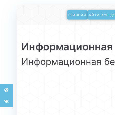
Перейти
ГЛАВНАЯ
АЙТИ-КУБ Д
к
АйТи-куб Глинищ
Центр цифрового образования
содержимому
Информационная 
Информационная бе