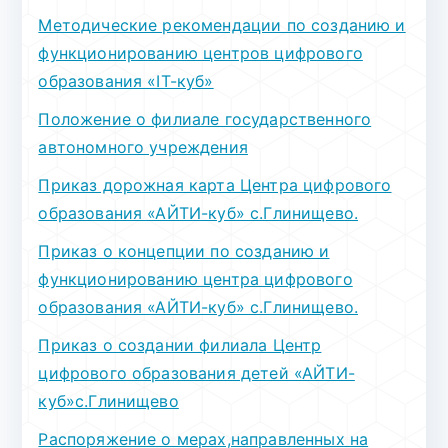
Методические рекомендации по созданию и
функционированию центров цифрового
образования «IT-куб»
Положение о филиале государственного
автономного учреждения
Приказ дорожная карта Центра цифрового
образования «АЙТИ-куб» c.Глинищево.
Приказ о концепции по созданию и
функционированию центра цифрового
образования «АЙТИ-куб» c.Глинищево.
Приказ о создании филиала Центр
цифрового образования детей «АЙТИ-
куб»с.Глинищево
Распоряжение о мерах,направленных на