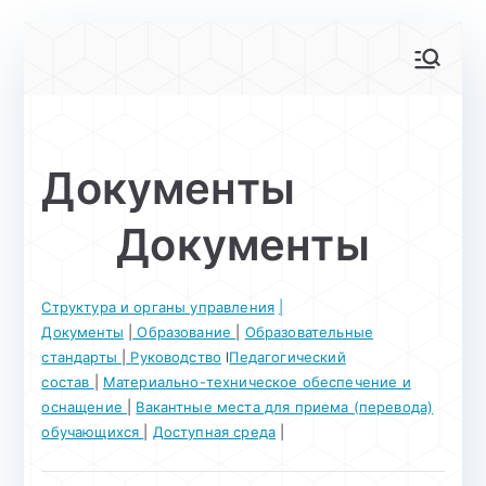
Перейти
к
АйТи-куб
Центр цифрового образования
содержимому
Глинищево
Документы
Документы
Структура и органы управления
|
Документы
|
Образование
|
Образовательные
стандарты
|
Руководство
l
Педагогический
состав
|
Материально-техническое обеспечение и
оснащение
|
Вакантные места для приема (перевода)
обучающихся
|
Доступная среда
|