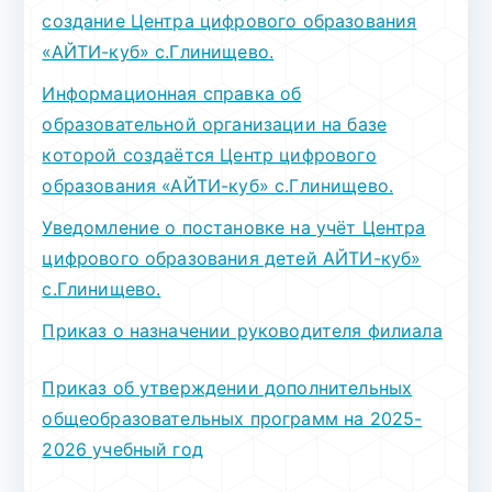
создание Центра цифрового образования
«АЙТИ-куб» c.Глинищево.
Информационная справка об
образовательной организации на базе
которой создаётся Центр цифрового
образования «АЙТИ-куб» c.Глинищево.
Уведомление о постановке на учёт Центра
цифрового образования детей АЙТИ-куб»
c.Глинищево.
Приказ о назначении руководителя филиала
Приказ об утверждении дополнительных
общеобразовательных программ на 2025-
2026 учебный год